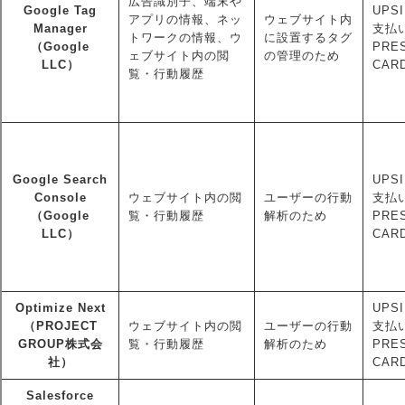
広告識別子、端末や
Google Tag
UPSI
アプリの情報、ネッ
ウェブサイト内
Manager
支払い
トワークの情報、ウ
に設置するタグ
（Google
PRE
ェブサイト内の閲
の管理のため
LLC）
CAR
覧・行動履歴
Google Search
UPSI
Console
ウェブサイト内の閲
ユーザーの行動
支払い
（Google
覧・行動履歴
解析のため
PRE
LLC）
CAR
Optimize Next
UPSI
（PROJECT
ウェブサイト内の閲
ユーザーの行動
支払い
GROUP株式会
覧・行動履歴
解析のため
PRE
社）
CAR
Salesforce