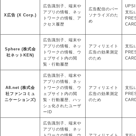
広告識別子、端末や
UPSI
広告配信のパー
アプリの情報、ネッ
支払い
X広告 (X Corp.)
ソナライズのた
トワークの情報、ア
PRE
め
クセス履歴
CAR
広告識別子、端末や
アプリの情報、ネッ
アフィリエイト
支払い
Sphere (株式会
トワークの情報、ウ
広告の効果測定
PRE
社ネットKEN)
ェブサイト内の閲
のため
CAR
覧・行動履歴
広告識別子、端末や
アプリの情報、ネッ
A8.net (株式会
トワークの情報、ウ
アフィリエイト
支払い
社ファンコミュ
ェブサイト内の閲
広告の効果測定
PRE
ニケーションズ)
覧・行動履歴、ハッ
のため
CAR
シュ化されたユーザ
ーID
広告識別子、端末や
アプリの情報、ネッ
トワークの情報、ウ
アフィリエイト
支払い