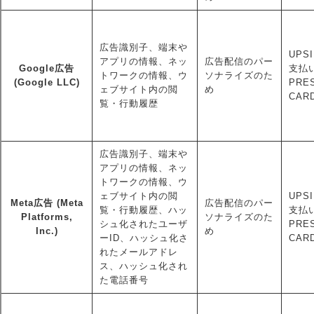
広告識別子、端末や
UPSI
アプリの情報、ネッ
広告配信のパー
Google広告
支払い
トワークの情報、ウ
ソナライズのた
(Google LLC)
PRE
ェブサイト内の閲
め
CAR
覧・行動履歴
広告識別子、端末や
アプリの情報、ネッ
トワークの情報、ウ
ェブサイト内の閲
UPSI
Meta広告 (Meta
広告配信のパー
覧・行動履歴、ハッ
支払い
Platforms,
ソナライズのた
シュ化されたユーザ
PRE
Inc.)
め
ーID、ハッシュ化さ
CAR
れたメールアドレ
ス、ハッシュ化され
た電話番号