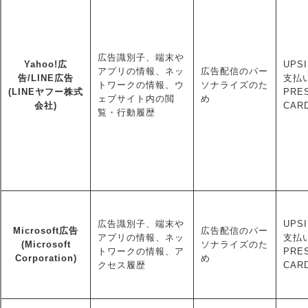
広告識別子、端末や
Yahoo!広
UPSI
アプリの情報、ネッ
広告配信のパー
告/LINE広告
支払い
トワークの情報、ウ
ソナライズのた
(LINEヤフー株式
PRE
ェブサイト内の閲
め
会社)
CAR
覧・行動履歴
広告識別子、端末や
UPSI
Microsoft広告
広告配信のパー
アプリの情報、ネッ
支払い
(Microsoft
ソナライズのた
トワークの情報、ア
PRE
Corporation)
め
クセス履歴
CAR