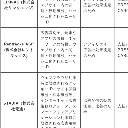
Link-AG (株式会
ェブサイト内の閲
広告の効果測定
PRE
社リンクエッジ)
覧・行動履歴、ハッ
のため
CAR
シュ化されたユーザ
ーID
広告識別子、端末や
アプリの情報、ネッ
Rentracks ASP
トワークの情報、ウ
アフィリエイト
支払い
(株式会社レント
ェブサイト内の閲
広告の効果測定
PRE
ラックス)
覧・行動履歴、ハッ
のため
CAR
シュ化されたユーザ
ーID
ウェブブラウザ利用
時に取得されるクッ
キーID・サイト閲覧
履歴・検索履歴等、
インターネット広告
広告配信の効果
STADIA（株式会
接触ログデータ、ス
測定、改善のた
支払い
社電通）
マートフォンアプリ
め
ケーション利用時に
取得される広告用端