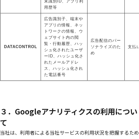
末識別ID、アプリ利
用歴等
広告識別子、端末や
アプリの情報、ネッ
トワークの情報、ウ
ェブサイト内の閲
広告配信のパー
覧・行動履歴、ハッ
DATACONTROL
ソナライズのた
支払い
シュ化されたユーザ
め
ーID、ハッシュ化さ
れたメールアドレ
ス、ハッシュ化され
た電話番号
３．Googleアナリティクスの利用につい
て
当社は、利用者による当社サービスの利用状況を把握するため