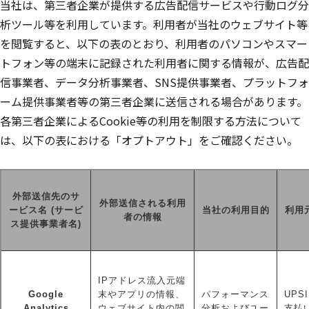
当社は、第三者企業が提供する広告配信サービスや行動ログ分
析ツール等を利用しています。利用者が当社のウェブサイト等
を閲覧すると、以下の表のとおり、利用者のパソコンやスマー
トフォン等の端末に記録された利用者に関する情報が、広告配
信事業者、データ分析事業者、SNS提供事業者、プラットフォ
ーム提供事業者等の第三者企業に送信される場合があります。
各第三者企業によるCookie等の利用を制限する方法について
は、以下の表における「オプトアウト」をご確認ください。
外部送信先のサ
外部送信される利用
ービス名 (サービ
当社の利用目的
利用
者の情報
ス提供事業者名)
IPアドレス流入元端
Google
末やアプリの情報、
パフォーマンス
UPSI
Analytics
ウェブサイト内の閲
分析およびユー
支払い