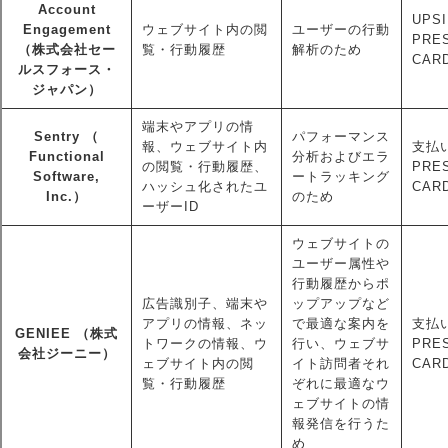
Account
UPSI
Engagement
ウェブサイト内の閲
ユーザーの行動
PRE
（株式会社セー
覧・行動履歴
解析のため
CAR
ルスフォース・
ジャパン）
端末やアプリの情
Sentry （
パフォーマンス
報、ウェブサイト内
支払い
Functional
分析およびエラ
の閲覧・行動履歴、
PRE
Software,
ートラッキング
ハッシュ化されたユ
CARD
Inc.）
のため
ーザーID
ウェブサイトの
ユーザー属性や
行動履歴からポ
広告識別子、端末や
ップアップなど
アプリの情報、ネッ
で最適な案内を
支払い
GENIEE （株式
トワークの情報、ウ
行い、ウェブサ
PRE
会社ジーニー）
ェブサイト内の閲
イト訪問者それ
CAR
覧・行動履歴
ぞれに最適なウ
ェブサイトの情
報発信を行うた
め