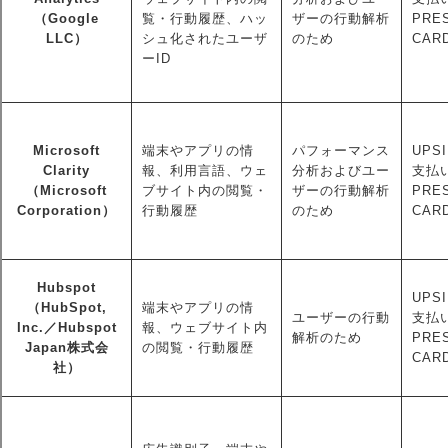
（Google
覧・行動履歴、ハッ
ザーの行動解析
PRE
LLC）
シュ化されたユーザ
のため
CAR
ーID
Microsoft
端末やアプリの情
パフォーマンス
UPSI
Clarity
報、利用言語、ウェ
分析およびユー
支払い
（Microsoft
ブサイト内の閲覧・
ザーの行動解析
PRE
Corporation）
行動履歴
のため
CAR
Hubspot
UPSI
（HubSpot,
端末やアプリの情
ユーザーの行動
支払い
Inc.／Hubspot
報、ウェブサイト内
解析のため
PRE
Japan株式会
の閲覧・行動履歴
CAR
社）