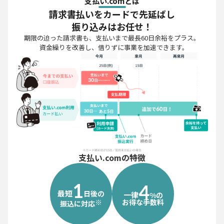
支払い.comとは
請求書払いをカードで先延ばし
振り込みはお任せ！
期限の迫った請求書も、支払いまで最長60日余裕をプラス。
資金繰りを改善し、借りずに事業を加速できます。
支払い.comの特徴
1
4
最短
日後の
一律
%の
※
お得な手数料
振込に対応