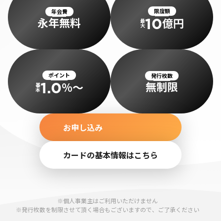
限度額
年会費
永年無料
10
億円
最
大
ポイント
発行枚数
無制限
1.0
%〜
基
本
お申し込み
カードの基本情報はこちら
※個人事業主はご利用いただけません
※発行枚数を制限させて頂く場合もございますので、ご了承ください